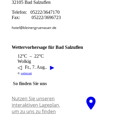
32105 Bad Salzuflen
Telefon: 05222/3647170
Fax: 05222/3696723
hotel@kleinergruenauer.de
Wettervorhersage für Bad Salzuflen
12°C – 22°C
Wolkig
◁
▶
Fr., 7. Aug..
©
wetter.net
So finden Sie uns
Nutzen Sie unseren
interaktiven La­ge­plan,
um zu uns zu finden