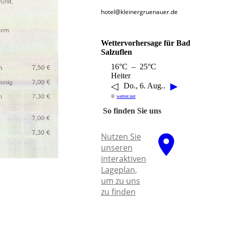
hotel@kleinergruenauer.de
Wettervorhersage für Bad
Salzuflen
16°C – 25°C
Heiter
◁
▶
Do., 6. Aug..
©
wetter.net
So finden Sie uns
Nutzen Sie
unseren
interaktiven
La­ge­plan,
um zu uns
zu finden